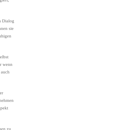
iert,
n Dialog
nnen sie
ruhigen
elbst
er wenn
t auch
er
unehmen
spekt
hen zu