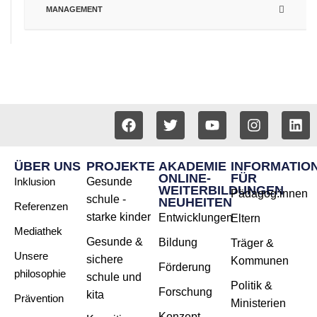
MANAGEMENT
ÜBER UNS
PROJEKTE
AKADEMIE
INFORMATIO
ONLINE-
FÜR
Inklusion
Gesunde
WEITERBILDUNGEN
Pädagog:innen
schule -
NEUHEITEN
Referenzen
starke kinder
Entwicklungen
Eltern
Mediathek
Gesunde &
Bildung
Träger &
Unsere
sichere
Kommunen
Förderung
philosophie
schule und
Politik &
Forschung
kita
Prävention
Ministerien
Konzept