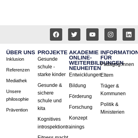
ÜBER UNS
PROJEKTE
AKADEMIE
INFORMATIO
ONLINE-
FÜR
Inklusion
Gesunde
WEITERBILDUNGEN
Pädagog:innen
schule -
NEUHEITEN
Referenzen
starke kinder
Entwicklungen
Eltern
Mediathek
Gesunde &
Bildung
Träger &
Unsere
sichere
Kommunen
Förderung
philosophie
schule und
Politik &
Forschung
kita
Prävention
Ministerien
Konzept
Kognitives
introspektiontrainings
Fitness macht