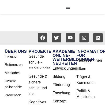
ÜBER UNS
PROJEKTE
AKADEMIE
INFORMATIO
ONLINE-
FÜR
Inklusion
Gesunde
WEITERBILDUNGEN
Pädagog:innen
schule -
NEUHEITEN
Referenzen
starke kinder
Entwicklungen
Eltern
Mediathek
Gesunde &
Bildung
Träger &
Unsere
sichere
Kommunen
Förderung
philosophie
schule und
Politik &
Forschung
kita
Prävention
Ministerien
Konzept
Kognitives