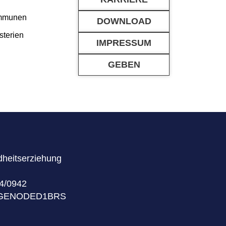
ommunen
DOWNLOAD
sterien
IMPRESSUM
GEBEN
dheitserziehung
4/0942
C: GENODED1BRS