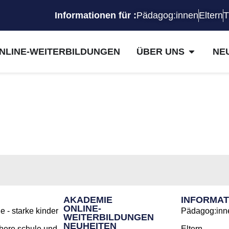
Informationen für :
Pädagog:innen
Eltern
T
NLINE-WEITERBILDUNGEN
ÜBER UNS
NE
AKADEMIE
INFORMAT
ONLINE-
 - starke kinder
Pädagog:inn
WEITERBILDUNGEN
NEUHEITEN
here schule und
Eltern