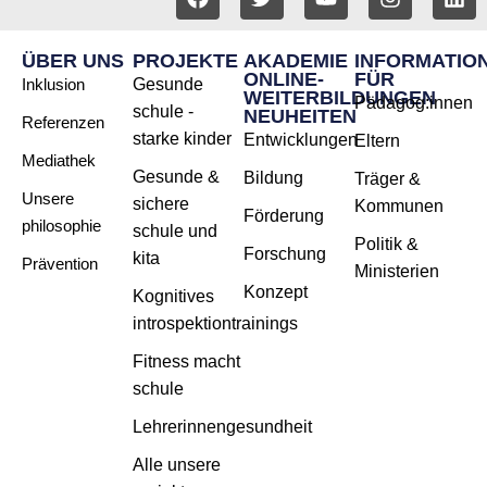
ÜBER UNS
PROJEKTE
AKADEMIE
INFORMATIO
ONLINE-
FÜR
Inklusion
Gesunde
WEITERBILDUNGEN
Pädagog:innen
schule -
NEUHEITEN
Referenzen
starke kinder
Entwicklungen
Eltern
Mediathek
Gesunde &
Bildung
Träger &
Unsere
sichere
Kommunen
Förderung
philosophie
schule und
Politik &
Forschung
kita
Prävention
Ministerien
Konzept
Kognitives
introspektiontrainings
Fitness macht
schule
Lehrerinnengesundheit
Alle unsere